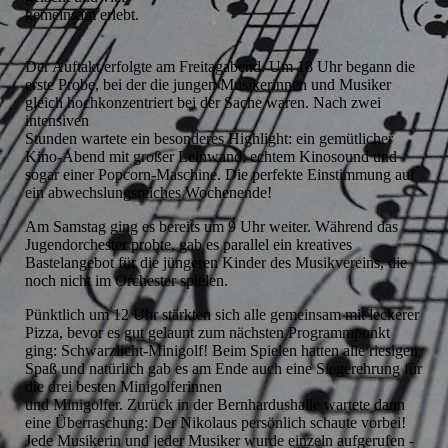
gemeinsam erlebt.
Der Auftakt erfolgte am Freitagabend. Um 18 Uhr begann die
erste Probe, bei der die jungen Musikerinnen und Musiker
gleich hochkonzentriert bei der Sache waren. Nach zwei
intensiven
Stunden wartete ein besonderes Highlight: ein gemütlicher
Kino-Abend mit großer Leinwand, echtem Kinosound und
sogar einer Popcorn-Maschine. Die perfekte Einstimmung auf
ein abwechslungsreiches Wochenende!
Am Samstag ging es bereits um 9 Uhr weiter. Während das
Jugendorchester probte, gab es parallel ein kreatives
Bastelangebot für die jüngeren Kinder des Musikvereins, die
noch nicht im Orchester spielen.
Pünktlich um 12 Uhr stärkten sich alle gemeinsam mit leckerer
Pizza, bevor es gut gelaunt zum nächsten Programmpunkt
ging: Schwarzlicht-Minigolf! Beim Spielen hatten alle riesigen
Spaß und natürlich gab es am Ende auch eine Siegerehrung für
die drei besten Minigolferinnen
und Minigolfer. Zurück in der Bernhardushalle wartete dann
eine Überraschung: Der Nikolaus persönlich schaute vorbei!
Jede Musikerin und jeder Musiker wurde einzeln aufgerufen -