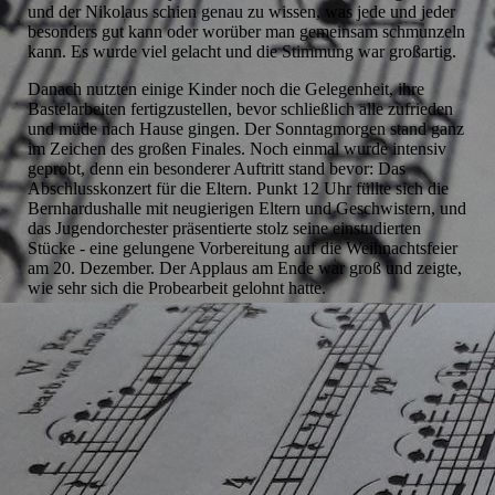
und der Nikolaus schien genau zu wissen, was jede und jeder
besonders gut kann oder worüber man gemeinsam schmunzeln
kann. Es wurde viel gelacht und die Stimmung war großartig.
Danach nutzten einige Kinder noch die Gelegenheit, ihre
Bastelarbeiten fertigzustellen, bevor schließlich alle zufrieden
und müde nach Hause gingen. Der Sonntagmorgen stand ganz
im Zeichen des großen Finales. Noch einmal wurde intensiv
geprobt, denn ein besonderer Auftritt stand bevor: Das
Abschlusskonzert für die Eltern. Punkt 12 Uhr füllte sich die
Bernhardushalle mit neugierigen Eltern und Geschwistern, und
das Jugendorchester präsentierte stolz seine einstudierten
Stücke - eine gelungene Vorbereitung auf die Weihnachtsfeier
am 20. Dezember. Der Applaus am Ende war groß und zeigte,
wie sehr sich die Probearbeit gelohnt hatte.