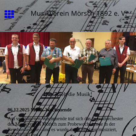
Musikverein Mörsch 1892 e. V.
Hier spielt die Musik!
06.12.2025 Musik-Wochenende
Am vergangenen Wochenende traf sich das Jugendorchester
des Musikvereins Mörsch zum Probewochenende in der
Bernhardushalle - und es wurde drei Tage lang musiziert,
gelacht und viel